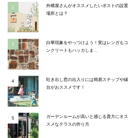
外構屋さんがオススメしたいポストの設置
2
場所とは？
白華現象をやっつけよう！実はレンガもコ
3
ンクリートもハッカしま...
吐き出し窓の出入りには簡易ステップや縁
4
台がおススメです！
ガーデンルームが高いと感じる貴方にオス
5
スメなテラスの作り方