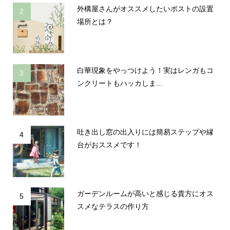
外構屋さんがオススメしたいポストの設置
2
場所とは？
白華現象をやっつけよう！実はレンガもコ
3
ンクリートもハッカしま...
吐き出し窓の出入りには簡易ステップや縁
4
台がおススメです！
ガーデンルームが高いと感じる貴方にオス
5
スメなテラスの作り方