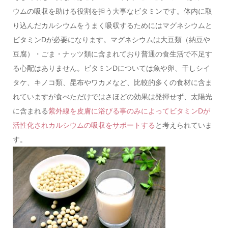
ウムの吸収を助ける役割を担う大事なビタミンです。体内に取
り込んだカルシウムをうまく吸収するためにはマグネシウムと
ビタミンDが必要になります。マグネシウムは大豆類（納豆や
豆腐）・ごま・ナッツ類に含まれており普通の食生活で不足す
る心配はありません。ビタミンDについては魚や卵、干しシイ
タケ、キノコ類、昆布やワカメなど、比較的多くの食材に含ま
れていますが食べただけではさほどの効果は発揮せず、太陽光
に含まれる
紫外線を皮膚に浴びる事のみによってビタミンDが
活性化されカルシウムの吸収をサポートする
と考えられていま
す。