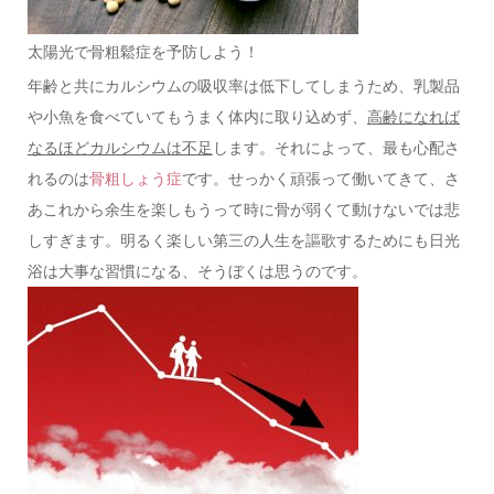
太陽光で骨粗鬆症を予防しよう！
年齢と共にカルシウムの吸収率は低下してしまうため、乳製品
や小魚を食べていてもうまく体内に取り込めず、
高齢になれば
なるほどカルシウムは不足
します。それによって、最も心配さ
れるのは
骨粗しょう症
です。せっかく頑張って働いてきて、さ
あこれから余生を楽しもうって時に骨が弱くて動けないでは悲
しすぎます。明るく楽しい第三の人生を謳歌するためにも日光
浴は大事な習慣になる、そうぼくは思うのです。