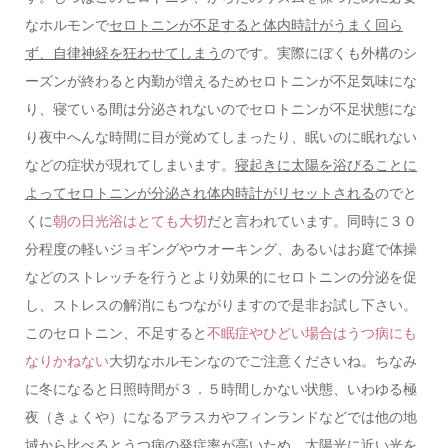
なホルモンで
セロトニンが不足すると体内時計がうまく回ら
ず、自律神経を狂わせてしまう
のです。実際にぼくも外構のシ
ーズンが終わると内勤が増えるためセロトニンが不足気味にな
り、寝ている間は分泌されないのでセロトニンが不足状態にな
り夜中へんな時間に目が覚めてしまったり、眠いのに眠れない
などの症状が現れてしまいます。
寝起きに太陽を浴びることに
よってセロトニンが分泌され体内時計がリセットされる
のでと
くに
朝の日光浴はとても大切
だと言われています。同時に３０
分程度の軽いジョギングやウオーキング、あるいはお庭で体操
などのストレッチを行うとより効果的にセロトニンの分泌を促
し、ストレスの解消にもつながりますので是非お試し下さい。
このセロトニン、不足すると
不眠症やひどい場合はうつ病にも
なりかねない
大切なホルモンなのでご注意くださいね。ちなみ
に冬になると日照時間が３．５時間しかない状態、いわゆる極
夜（きょくや）になるアラスカやフィンランドなどでは他の地
域から比べるとうつ病の発症率が高いため、太陽光に近い光を