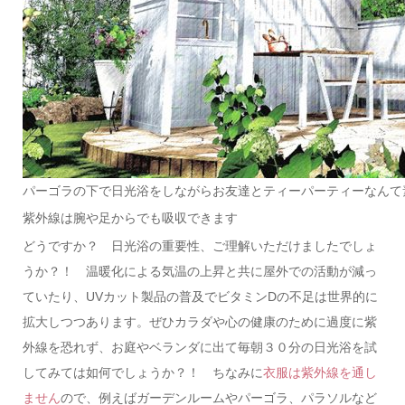
パーゴラの下で日光浴をしながらお友達とティーパーティーなんて
紫外線は腕や足からでも吸収できます
どうですか？ 日光浴の重要性、ご理解いただけましたでしょ
うか？！ 温暖化による気温の上昇と共に屋外での活動が減っ
ていたり、UVカット製品の普及でビタミンDの不足は世界的に
拡大しつつあります。ぜひカラダや心の健康のために過度に紫
外線を恐れず、お庭やベランダに出て毎朝３０分の日光浴を試
してみては如何でしょうか？！ ちなみに
衣服は紫外線を通し
ません
ので、例えばガーデンルームやパーゴラ、パラソルなど