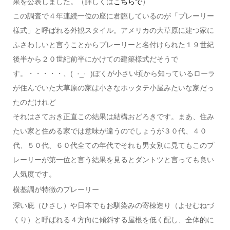
果を公表しました。（詳しくは
こちらで
）
この調査で４年連続一位の座に君臨しているのが「プレーリー
様式」と呼ばれる外観スタイル。アメリカの大草原に建つ家に
ふさわしいと言うことからプレーリーと名付けられた１９世紀
後半から２０世紀前半にかけての建築様式だそうで
す。・・・・・、( ·_· )ぼくが小さい頃から知っているローラ
が住んでいた大草原の家は小さなホッタテ小屋みたいな家だっ
たのだけれど
それはさておき正直この結果は結構おどろきです。まあ、住み
たい家と住める家では意味が違うのでしょうが３０代、４０
代、５０代、６０代全ての年代でそれも男女別に見てもこのプ
レーリーが第一位と言う結果を見るとダントツと言っても良い
人気度です。
横基調が特徴のプレーリー
深い庇（ひさし）や日本でもお馴染みの寄棟造り（よせむねづ
くり）と呼ばれる４方向に傾斜する屋根を低く配し、全体的に