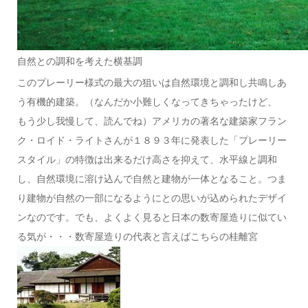
自然との調和を考えた横基調
このプレーリー様式の最大の狙いは自然環境と調和し共鳴しあ
う有機的建築。（なんだか小難しくなってきちゃったけど、
もう少し我慢して、読んでね）アメリカの著名な建築家フラン
ク・ロイド・ライトさんが１８９３年に発表した「プレーリー
スタイル」の特徴は出来るだけ高さを抑えて、水平線と調和
し、自然環境に溶け込んで自然と建物が一体となること。つま
り建物が自然の一部になるようにとの思いが込められたデザイ
ンなのです。でも、よくよく見ると日本の数寄屋造りに似てい
る気が・・・数寄屋造りの代表と言えばこちらの桂離宮