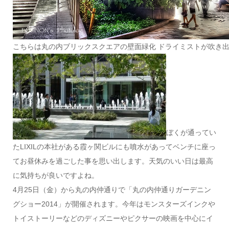
こちらは丸の内ブリックスクエアの壁面緑化 ドライミストが吹き
ぼくが通ってい
たLIXILの本社がある霞ヶ関ビルにも噴水があってベンチに座っ
てお昼休みを過ごした事を思い出します。天気のいい日は最高
に気持ちが良いですよね。
4月25日（金）から丸の内仲通りで「丸の内仲通りガーデニン
グショー2014」が開催されます。今年はモンスターズインクや
トイストーリーなどのディズニーやピクサーの映画を中心にイ