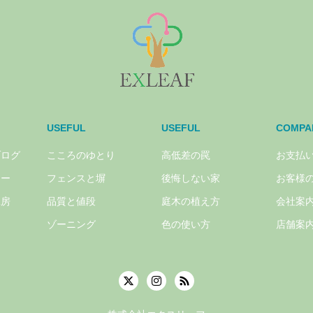
USEFUL
USEFUL
COMPA
ブログ
こころのゆとり
高低差の罠
お支払
リー
フェンスと塀
後悔しない家
お客様
工房
品質と値段
庭木の植え方
会社案
ゾーニング
色の使い方
店舗案