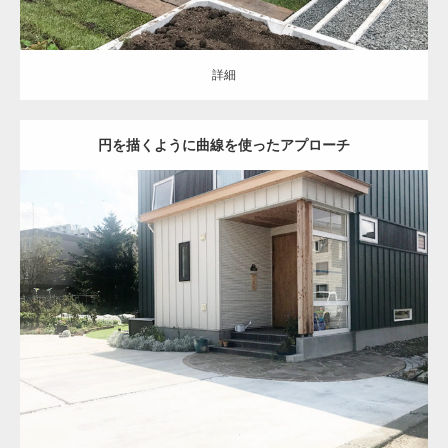
詳細
円を描くように曲線を使ったアプローチ
オープン
ナチュラル
アプローチ
駐車スペース
お庭
土間コンクリー
ト
天然石
人工芝
白石区
新築住宅
詳細