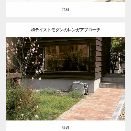
詳細
根気強く納得いくまでトコトン商談を重ねた
和テイストモダンのレンガアプローチ
納得のプラン
建物を活かす外構を考えたバランス重視のレ
イアウト
セミクローズ
和モダン
アプローチ
お庭
ウッドデッキ
レンガ
天然芝
西区
リ・エクステリア
詳細
計算された配分は培ってきた技術と丁寧な職
人の技
詳細