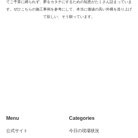
てご予算に縛られず、夢をカタチにするための知恵がたくさん詰まっていま
す。ぜひこちらの施工事例を参考にして、本当に価値の高い外構を造り上げ
て欲しい、そう願っています。
住まわれる方の感性や品格を表している多彩
なデザイン力
耐久性を兼ね備えた価値あるモノづくり
植栽を取り入れた緑ある暮らし方のご提案
Menu
Categories
公式サイト
今日の現場状況