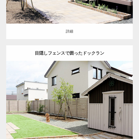
詳細
目隠しフェンスで囲ったドックラン
クローズ
洋風
お庭
レンガ
人工芝
花壇
物置
インターロッキング
バ
ーベキュースペース
門扉
フェンス
目隠し
恵庭市
リ・エクステリア
詳細