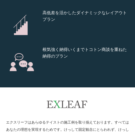
高低差を活かしたダイナミックなレイアウト
プラン
根気強く納得いくまでトコトン商談を重ねた
納得のプラン
建物を活かす外構を考えたバランス重視のレ
イアウト
エクスリーフはあらゆるテイストの施工例を取り揃えております。すべては
計算された配分は培ってきた技術と丁寧な職
人の技
あなたの理想を実現するためです。けっして固定観念にとらわれず、けっし