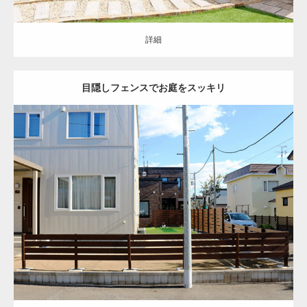
詳細
目隠しフェンスでお庭をスッキリ
セミクローズ
ナチュラル
お庭
目隠し
インターロッキング
バーベキ
ュースペース
フェンス
豊平区
リ・エクステリア
詳細