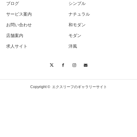
計算されたライティングでひときわ輝く夜の
ブログ
シンプル
エクステリア
サービス案内
ナチュラル
お問い合わせ
和モダン
店舗案内
モダン
高低差を活かしたダイナミックなレイアウト
プラン
求人サイト
洋風
Copyright ©
エクスリーフのギャラリーサイト