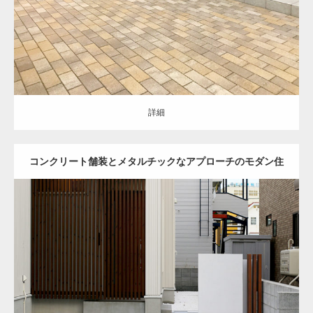
詳細
詳細
コンクリート舗装とメタルチックなアプローチのモダン住
宅
セミクローズ
モダン
アプローチ
駐車スペース
お庭
門柱・機能門柱
塀
角柱
土間コンクリート
テラス
バーベキュースペース
南区
新築住
宅
詳細