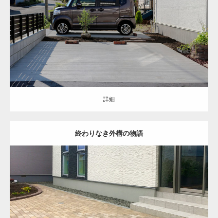
土間コンクリート
花壇
南区
新築住宅
詳細
詳細
終わりなき外構の物語
セミクローズ
和モダン
アプローチ
門まわり
お庭
門柱・機能門柱
塀
花壇
インターロッキング
苫小牧市
新築住宅