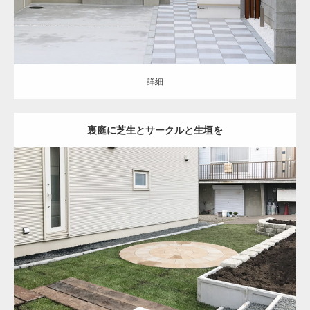
詳細
裏庭に芝生とサークルと生垣を
オープン
シンプル
お庭
階段
天然芝
花壇
バーベキュースペース
豊
平区
リ・エクステリア
詳細