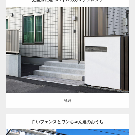
クローズ
モダン
アプローチ
門まわり
塀
花壇
物置
インターロッキ
ング
門柱・機能門柱
フェンス
東区
新築住宅
詳細
詳細
白いフェンスとワンちゃん達のおうち