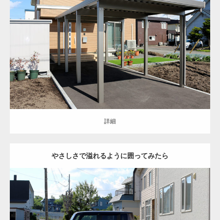
オープン
シンプル
駐車スペース
お庭
カーポート
人工芝
花壇
恵庭
市
新築住宅
詳細
詳細
やさしさで溢れるように囲ってみたら
クローズ
ナチュラル
シンプル
門まわり
駐車スペース
フェンス
塀