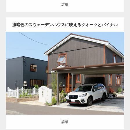
詳細
濃暗色のスウェーデンハウスに映えるクオーツとバイナル
セミクローズ
洋風
アプローチ
門柱・機能門柱
カーポート
フェンス
天然石
花壇
南区
リ・エクステリア
詳細
詳細