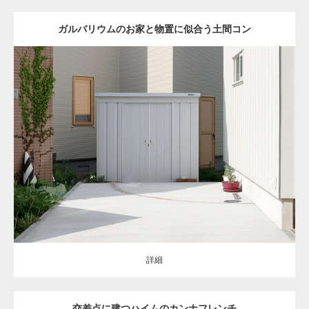
ガルバリウムのお家と物置に似合う土間コン
オープン
ナチュラル
シンプル
アプローチ
駐車スペース
土間コンク
リート
ウッドデッキ
レンガ
物置
インターロッキング
東区
新築住宅
詳細
詳細
交差点に建つハイムのカンナフレンチ