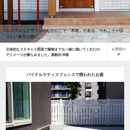
シンプルなデザインのなかにこそ「本物」がある。それこそが語
シンプルなデザインのなかにこそ「本物」がある。それこそが語
りたい家主の想い。
りたい家主の想い。
お客様の
立体的な３Ｄキャド図面で建物までも一緒に描いてくれたの
声
でイメージが膨らみました。真駒内 M様
バイナルラティスフェンスで囲われたお庭
クローズ
洋風
お庭
階段
フェンス
目隠し
中央区
リ・エクステリア
詳細