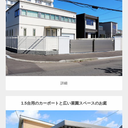
クローズ
シンプル
アプローチ
門まわり
駐車スペース
お庭
天然芝
インターロッキング
ロードヒーティング
バーベキュースペース
門
柱・機能門柱
門扉
フェンス
角柱
土間コンクリート
東区
新築住宅
詳細
詳細
1.5台用のカーポートと広い菜園スペースのお庭