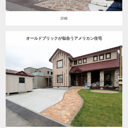
詳細
根気強く納得いくまでトコトン商談を重ねた
納得のプラン
オールドブリックが似合うアメリカン住宅
建物を活かす外構を考えたバランス重視のレ
イアウト
オープン
洋風
アプローチ
駐車スペース
お庭
バーベキュースペース
土間コンクリート
レンガ
天然芝
花壇
苫小牧市
新築住宅
計算された配分は培ってきた技術と丁寧な職
詳細
人の技
住まわれる方の感性や品格を表している多彩