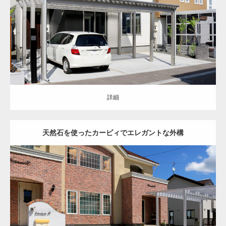
ポート
塀
土間コンクリート
西区
詳細
詳細
天然石を使ったカービィでエレガントな外構
オープン
洋風
ナチュラル
アプローチ
門まわり
駐車スペース
カーポ
ート
フェンス
土間コンクリート
天然石
レンガ
花壇
物置
恵庭市
新
築住宅