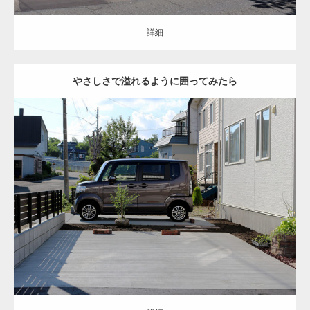
詳細
やさしさで溢れるように囲ってみたら
クローズ
ナチュラル
シンプル
門まわり
駐車スペース
花壇
フェンス
塀
土間コンクリート
南区
新築住宅
詳細