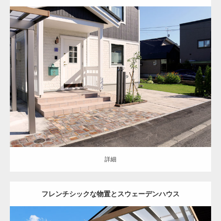
セミクローズ
洋風
アプローチ
駐車スペース
お庭
門柱・機能門柱
カ
ーポート
角柱
土間コンクリート
天然石
レンガ
天然芝
シンボルツリ
ー
物置
インターロッキング
清田区
新築住宅
詳細
詳細
フレンチシックな物置とスウェーデンハウス