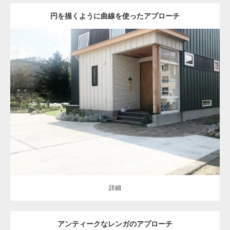
円を描くように曲線を使ったアプローチ
オープン
ナチュラル
アプローチ
駐車スペース
お庭
土間コンクリー
ト
天然石
人工芝
白石区
新築住宅
詳細
詳細
アンティークなレンガのアプローチ