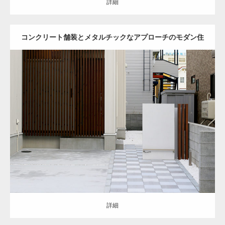
詳細
コンクリート舗装とメタルチックなアプローチのモダン住
宅
セミクローズ
モダン
アプローチ
駐車スペース
お庭
バーベキュース
ペース
門柱・機能門柱
塀
角柱
土間コンクリート
テラス
南区
新築
住宅
詳細
詳細