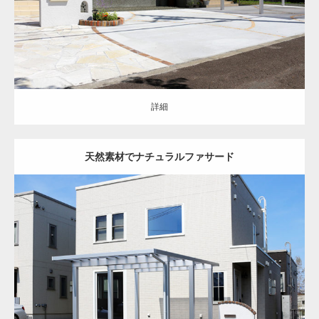
詳細
詳細
天然素材でナチュラルファサード
オープン
ナチュラル
アプローチ
駐車スペース
レンガ
花壇
カーポー
ト
フェンス
角柱
土間コンクリート
天然石
豊平区
新築住宅
詳細