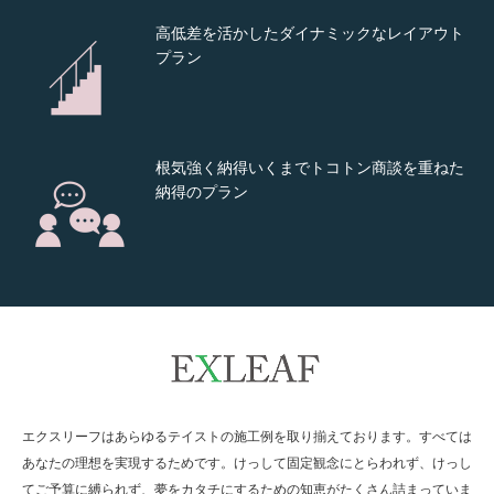
高低差を活かしたダイナミックなレイアウト
プラン
根気強く納得いくまでトコトン商談を重ねた
納得のプラン
建物を活かす外構を考えたバランス重視のレ
イアウト
計算された配分は培ってきた技術と丁寧な職
エクスリーフはあらゆるテイストの施工例を取り揃えております。すべては
人の技
あなたの理想を実現するためです。けっして固定観念にとらわれず、けっし
てご予算に縛られず、夢をカタチにするための知恵がたくさん詰まっていま