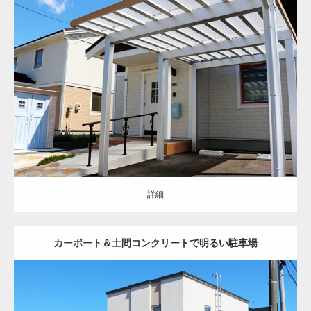
オープン
洋風
ナチュラル
アプローチ
駐車スペース
土間コンクリー
ト
天然石
花壇
物置
カーポート
手すり
スロープ
清田区
新築住宅
詳細
詳細
カーポート＆土間コンクリートで明るい駐車場