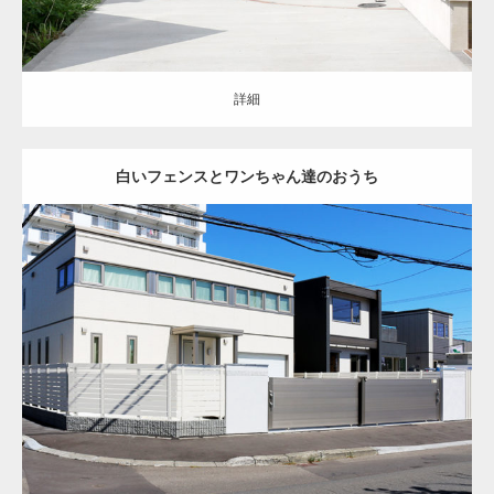
詳細
白いフェンスとワンちゃん達のおうち
クローズ
シンプル
アプローチ
門まわり
駐車スペース
お庭
門扉
フ
ェンス
角柱
土間コンクリート
天然芝
インターロッキング
ロードヒ
ーティング
バーベキュースペース
門柱・機能門柱
東区
新築住宅
詳細