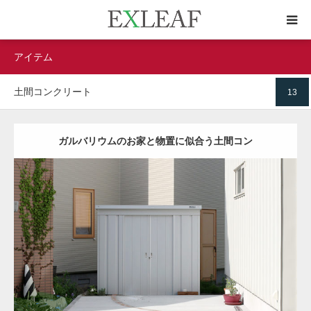
アイテム
HOME
土間コンクリート
13
GALLERY
STYLE
ガルバリウムのお家と物置に似合う土間コン
DESIGN
ZONE
オープン
ナチュラル
シンプル
アプローチ
駐車スペース
土間コンク
リート
ウッドデッキ
レンガ
物置
インターロッキング
東区
新築住宅
ITEM
詳細
AREA