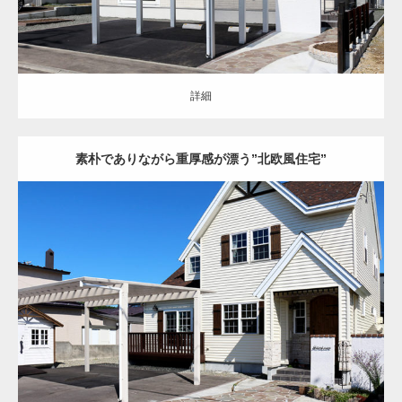
詳細
素朴でありながら重厚感が漂う”北欧風住宅”
オープン
シンプル
アプローチ
駐車スペース
花壇
門柱・機能門柱
カ
ーポート
土間コンクリート
天然石
レンガ
苫小牧市
新築住宅
詳細