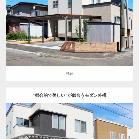
セミクローズ
シンプル
モダン
アプローチ
駐車スペース
物置
カーポ
ート
フェンス
塀
土間コンクリート
レンガ
花壇
シンボルツリー
苫
小牧市
新築住宅
詳細
詳細
”都会的で美しい”が似合うモダン外構
セミクローズ
モダン
アプローチ
駐車スペース
門柱・機能門柱
カー