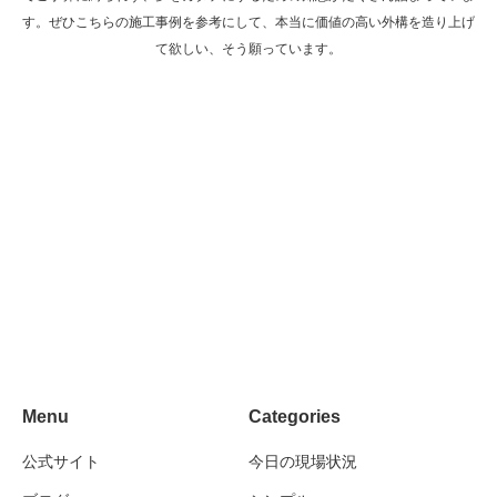
す。ぜひこちらの施工事例を参考にして、本当に価値の高い外構を造り上げ
て欲しい、そう願っています。
住まわれる方の感性や品格を表している多彩
なデザイン力
耐久性を兼ね備えた価値あるモノづくり
植栽を取り入れた緑ある暮らし方のご提案
Menu
Categories
公式サイト
今日の現場状況
計算されたライティングでひときわ輝く夜の