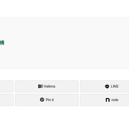
構
Hatena
LINE
Pin it
note