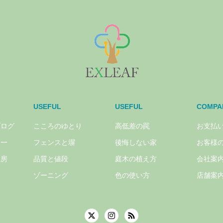
USEFUL
USEFUL
COMPA
ブログ
こころのゆとり
高低差の罠
お支払
リー
フェンスと塀
後悔しない家
お客様
工房
品質と値段
庭木の植え方
会社案
ゾーニング
色の使い方
店舗案