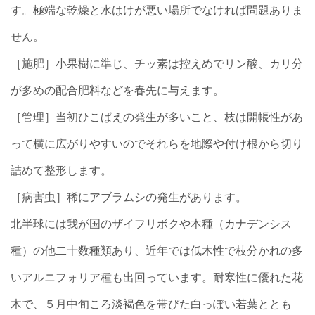
す。極端な乾燥と水はけが悪い場所でなければ問題ありま
せん。
［施肥］小果樹に準じ、チッ素は控えめでリン酸、カリ分
が多めの配合肥料などを春先に与えます。
［管理］当初ひこばえの発生が多いこと、枝は開帳性があ
って横に広がりやすいのでそれらを地際や付け根から切り
詰めて整形します。
［病害虫］稀にアブラムシの発生があります。
北半球には我が国のザイフリボクや本種（カナデンシス
種）の他二十数種類あり、近年では低木性で枝分かれの多
いアルニフォリア種も出回っています。耐寒性に優れた花
木で、５月中旬ころ淡褐色を帯びた白っぽい若葉ととも