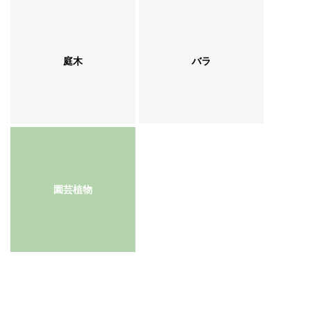
庭木
バラ
園芸植物