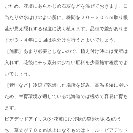
むため、花壇にあらかじめ石灰などを混ぜておきます。日
当たりや水はけのよい所に、株間を２０～３０ｃｍ取り根
茎が見え隠れする程度に浅く植えます。品種で差がありま
すが３～４年に１回は株分けを行うとよいでしょう。
［施肥］あまり必要としないので、植え付け時には元肥は
入れず、花後にチッ素分の少ない肥料を少量施す程度でよ
いでしょう。
［管理など］冷涼で乾燥した場所を好み、高温多湿に弱い
ため、生育環境が適している北海道では極めて容易に育ち
ます。
ビアデッドアイリス(外花被にひげ状の突起がある)のう
ち、草丈が７０ｃｍ以上になるものはトール・ビアデッド