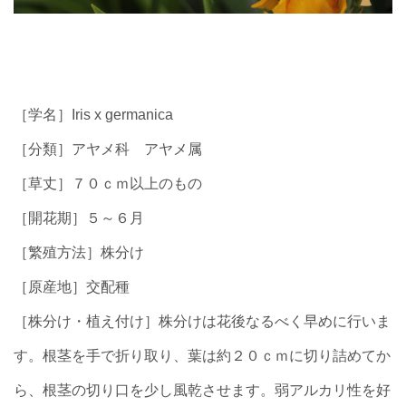
［学名］Iris x germanica
［分類］アヤメ科 アヤメ属
［草丈］７０ｃｍ以上のもの
［開花期］５～６月
［繁殖方法］株分け
［原産地］交配種
［株分け・植え付け］株分けは花後なるべく早めに行いま
す。根茎を手で折り取り、葉は約２０ｃｍに切り詰めてか
ら、根茎の切り口を少し風乾させます。弱アルカリ性を好